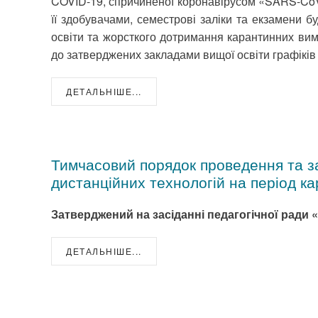
COVID-19, спричиненої коронавірусом «SARS-CoV-2
її здобувачами, семестрові заліки та екзамени б
освіти та жорсткого дотримання карантинних вимо
до затверджених закладами вищої освіти графіків 
ДЕТАЛЬНІШЕ...
Тимчасовий порядок проведення та з
дистанційних технологій на період к
Затверджений на засіданні педагогічної ради «
ДЕТАЛЬНІШЕ...