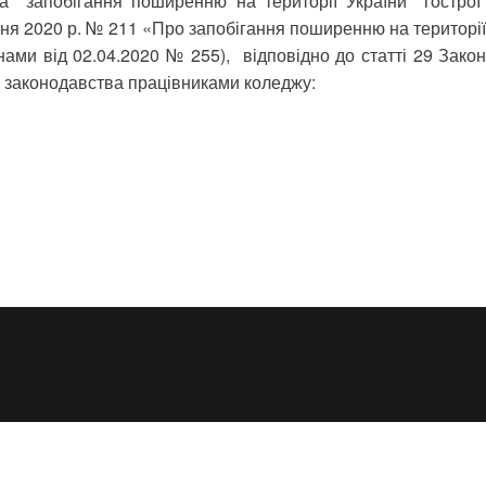
на запобігання поширенню на території України гострої
езня 2020 р. № 211 «Про запобігання поширенню на території
ами від 02.04.2020 № 255), відповідно до статті 29 Закон
 законодавства працівниками коледжу: