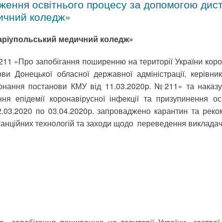
ення освітнього процесу за допомогою дист
ичний коледж»
Маріупольський медичний коледж»
211 «Про запобігання поширенню на території України кор
 Донецької обласної державної адміністрації, керівника
конання постанови КМУ від 11.03.2020р. №211» та наказ
я епідемії коронавірусної інфекції та призупинення о
12.03.2020 по 03.04.2020р. запроваджено карантин та ре
анційних технологій та заходи щодо переведення викладачі