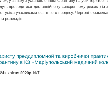
», у зв’язку з установленням карантину на усій території У
удуть проводитися дистанційно (у синхронному режимі) із 
г усіма учасниками освітнього процесу. Чергові екзаменац
та розкладів.
ахисту преддипломной та виробничої практик
арантину в КЗ «Маріупольський медичний ко
24» квітня 2020р. №7