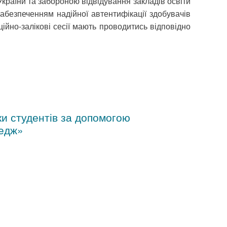
країни та забороною відвідування закладів освіти
забезпеченням надійної автентифікації здобувачів
ійно-залікові сесії мають проводитись відповідно
и студентів за допомогою
ледж»