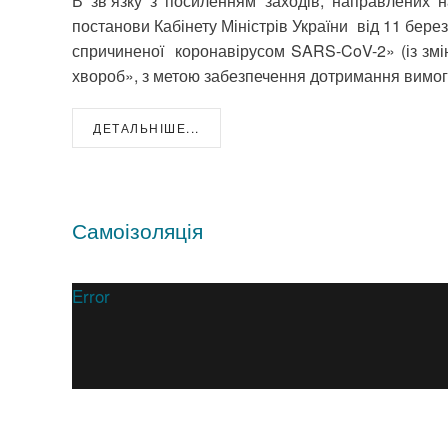
В зв’язку з посиленням заходів, направлених 
постанови Кабінету Міністрів України від 11 бер
спричиненої коронавірусом SARS-CoV-2» (із змін
хвороб», з метою забезпечення дотримання вимог
ДЕТАЛЬНІШЕ...
Самоізоляція
Error