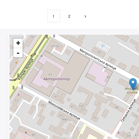
1
2
+
-