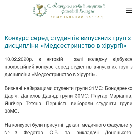
Конкурс серед студентів випускних груп з
дисципліни «Медсестринство в хірургії»
10.02.2020р. в актовій залі коледжу відбувся
професійний конкурс серед студентів випускних груп з
дисципліни «Медсестринство в хірургії».
Визнані найкращими студенти групи 31МС: Бондаренко
Дар’я, Данилов Давид; групи 30МС: Плугар Маріанна,
Янгічер Тетяна. Першість вибороли студенти групи
30МС.
На конкурсі були присутні декан медичного факультету
№3 Федотов О.В. та викладачі Донецького