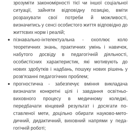
зрозуміти закономірності тієї чи іншої соціальної
ситуації, зайняти відповідну позицію, вміти
розрахувати свої потреби й можливості,
визначитись у сенсі особистого життя відповідно до
життєвих норм і реалій;
пізнавально-інтелектуальна - охоплює коло
теоретичних знань, практичних умінь і на­вичок,
набутого досвіду в педагогічній діяльнос­ті,
особистісних характеристик, які мотивують до
нових здобутків і надбань, пошуку нових рішень у
розв'язанні педагогічних проблем;
прогностична - забезпечує вміння викла­дача
визначати конкретні цілі і завдання освіт­ньо-
виховного процесу в медичному коледжі,
передбачати кінцевий результат і досягати по­
ставленої мети, доцільно обирати науково-мето­
дичний, дидактичний, виховний напрями у педа­
гогічній роботі;