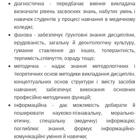
діагностична - передбачає вміння викла­дача
визначати рівень засвоєних знань, набутих умінь і
навичок студентів у процесі навчання в медичному
коледжі;
фахова - забезпечує ґрунтовні знання дисципліни,
ерудованість, загальну й деонтологічну культуру,
гуманне ставлення до інших, толерантність,
терпимість,співчуття, озраду тощо;
методична - надає знання методологічних і
теоретичних основ методики викладання дисциплін,
концептуальних основ структури і змісту засобів
навчання; забезпечує виконання основних
професійно-методичних функцій;
інформаційна - дає можливість добирати й
поширювати науково-пізнавальну, морально-
етичну, спеціальну (медичну) інформацію;
поглиблює знання, формує інформаційно-
комунікаційні уміння й навички;