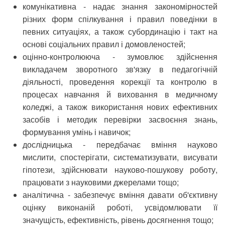
комунікативна - надає знання закономір­ностей
різних форм спілкування і правил поведін­ки в
певних ситуаціях, а також субординацію і такт на
основі соціальних правил і домовленостей;
оцінно-контролююча - зумовлює здійснен­ня
викладачем зворотного зв'язку в педагогічній
діяльності, проведення корекції та контролю в
процесах навчання й виховання в медичному
коледжі, а також використання нових ефектив­них
засобів і методик перевірки засвоєння знань,
формування умінь і навичок;
дослідницька - передбачає вміння на­уково
мислити, спостерігати, систематизувати, висувати
гіпотези, здійснювати науково-пошу­кову роботу,
працювати з науковими джерелами тощо;
аналітична - забезпечує вміння давати об'єктивну
оцінку виконаній роботі, усвідомлю­вати її
значущість, ефективність, рівень досяг­нення тощо;