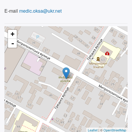
E-mail
medic.oksa@ukr.net
+
-
Leaflet
| ©
OpenStreetMap